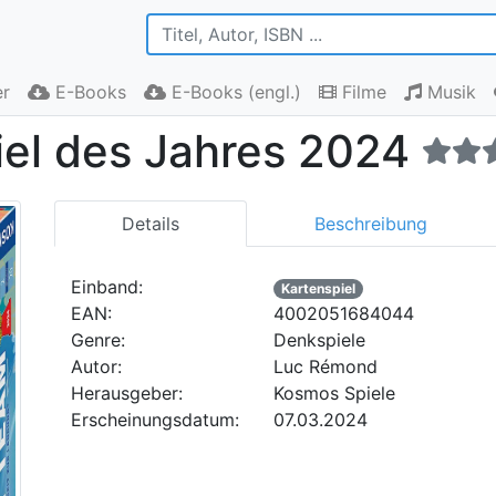
r
E-Books
E-Books (engl.)
Filme
Musik
iel des Jahres 2024
Details
Beschreibung
Einband:
Kartenspiel
EAN:
4002051684044
Genre:
Denkspiele
Autor:
Luc Rémond
Herausgeber:
Kosmos Spiele
Erscheinungsdatum:
07.03.2024