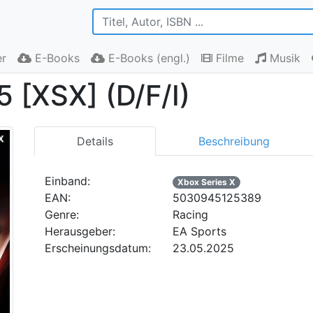
r
E-Books
E-Books (engl.)
Filme
Musik
 [XSX] (D/F/I)
Details
Beschreibung
Einband:
Xbox Series X
EAN:
5030945125389
Genre:
Racing
Herausgeber:
EA Sports
Erscheinungsdatum:
23.05.2025